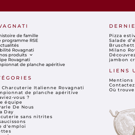
VAGNATI
DERNIE
istoire de famille
Pizza est
e programme RSE
Salade d’é
ctualités
Bruschett
bilité Rovagnati
Milano Ro
nos produits
Découvrez 
uipe Rovagnati
jambon cr
pionnat de planche apéritive
LIENS 
TÉGORIES
Mentions 
Contactez
 Charcuterie Italienne Rovagnati
Où trouve
pionnat de planche apéritive
aviez-vous ?
e équipe
arle De Nous
a Day
cuterie sans nitrites
saucissons
e d'emploi
ttes