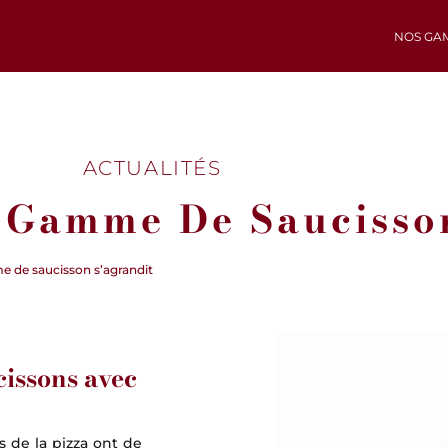
NOS GA
ACTUALITÉS
 Gamme De Saucisso
 de saucisson s’agrandit
issons avec
s de la pizza ont de