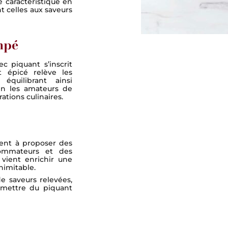
e caractéristique en
t celles aux saveurs
mpé
c piquant s’inscrit
t épicé relève les
équilibrant ainsi
en les amateurs de
ations culinaires.
ent à proposer des
sommateurs et des
vient enrichir une
nimitable.
e saveurs relevées,
 mettre du piquant