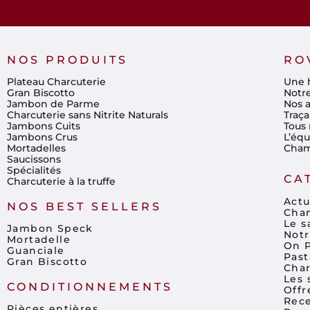
NOS PRODUITS
RO
Plateau Charcuterie
Une h
Gran Biscotto
Notr
Jambon de Parme
Nos a
Charcuterie sans Nitrite Naturals
Traça
Jambons Cuits
Tous 
Jambons Crus
L’éq
Mortadelles
Cham
Saucissons
Spécialités
CA
Charcuterie à la truffe
Actu
NOS BEST SELLERS
Cham
Le s
Jambon Speck
Notr
Mortadelle
On P
Guanciale
Past
Gran Biscotto
Char
Les 
CONDITIONNEMENTS
Offr
Rece
Pièces entières