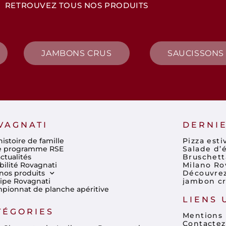
RETROUVEZ TOUS NOS PRODUITS
JAMBONS CRUS
SAUCISSONS
VAGNATI
DERNIE
istoire de famille
Pizza est
e programme RSE
Salade d’é
ctualités
Bruschett
bilité Rovagnati
Milano Ro
nos produits
Découvrez 
uipe Rovagnati
jambon cr
pionnat de planche apéritive
LIENS 
TÉGORIES
Mentions 
Contactez