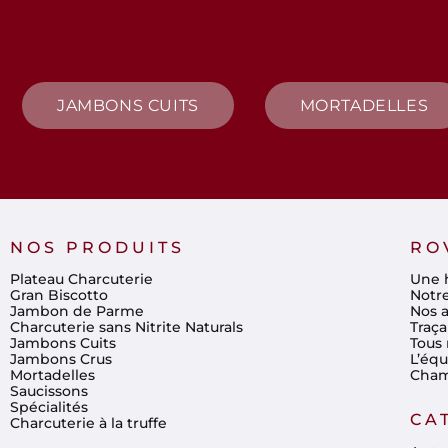
JAMBONS CUITS
MORTADELLES
NOS PRODUITS
RO
Plateau Charcuterie
Une h
Gran Biscotto
Notr
Jambon de Parme
Nos a
Charcuterie sans Nitrite Naturals
Traça
Jambons Cuits
Tous 
Jambons Crus
L’éq
Mortadelles
Cham
Saucissons
Spécialités
CA
Charcuterie à la truffe