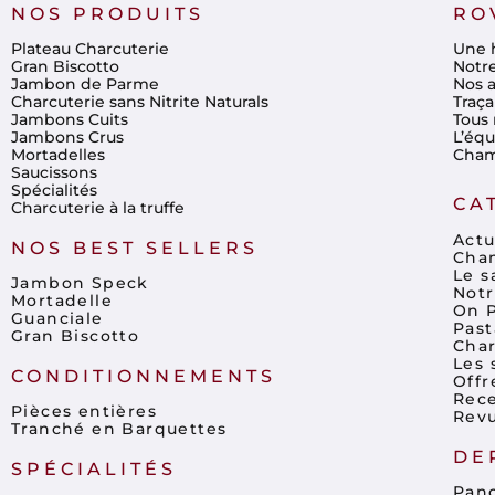
NOS PRODUITS
RO
Plateau Charcuterie
Une h
Gran Biscotto
Notr
Jambon de Parme
Nos a
Charcuterie sans Nitrite Naturals
Traça
Jambons Cuits
Tous 
Jambons Crus
L’éq
Mortadelles
Cham
Saucissons
Spécialités
CA
Charcuterie à la truffe
Actu
NOS BEST SELLERS
Cham
Le s
Jambon Speck
Notr
Mortadelle
On P
Guanciale
Past
Gran Biscotto
Char
Les 
CONDITIONNEMENTS
Offr
Rece
Pièces entières
Revu
Tranché en Barquettes
DE
SPÉCIALITÉS
Panc