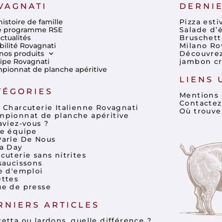
VAGNATI
DERNIE
istoire de famille
Pizza est
e programme RSE
Salade d’é
ctualités
Bruschett
bilité Rovagnati
Milano Ro
nos produits
Découvrez 
uipe Rovagnati
jambon cr
pionnat de planche apéritive
LIENS 
TÉGORIES
Mentions 
Contactez
 Charcuterie Italienne Rovagnati
Où trouve
pionnat de planche apéritive
aviez-vous ?
e équipe
arle De Nous
a Day
cuterie sans nitrites
saucissons
e d'emploi
ttes
e de presse
RNIERS ARTICLES
etta ou lardons, quelle différence ?