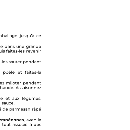
emballage jusqu’à ce
live dans une grande
is faites-les revenir
s-les sauter pendant
poêle et faites-la
sez mijoter pendant
chaude. Assaisonnez
rie et aux légumes.
 sauce.
rni de parmesan râpé
erranéennes
, avec la
e tout associé à des