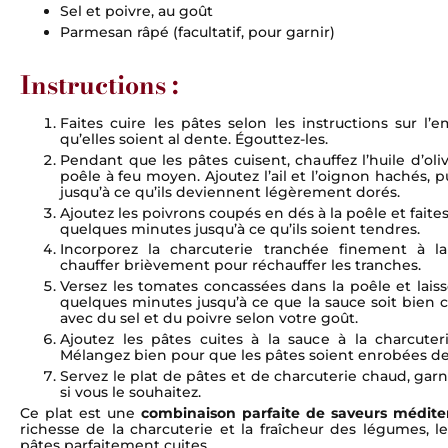
Sel et poivre, au goût
Parmesan râpé (facultatif, pour garnir)
Instructions :
Faites cuire les pâtes selon les instructions sur l’
qu’elles soient al dente. Égouttez-les.
Pendant que les pâtes cuisent, chauffez l’huile d’o
poêle à feu moyen. Ajoutez l’ail et l’oignon hachés, pu
jusqu’à ce qu’ils deviennent légèrement dorés.
Ajoutez les poivrons coupés en dés à la poêle et faite
quelques minutes jusqu’à ce qu’ils soient tendres.
Incorporez la charcuterie tranchée finement à la 
chauffer brièvement pour réchauffer les tranches.
Versez les tomates concassées dans la poêle et lais
quelques minutes jusqu’à ce que la sauce soit bien 
avec du sel et du poivre selon votre goût.
Ajoutez les pâtes cuites à la sauce à la charcute
Mélangez bien pour que les pâtes soient enrobées de
Servez le plat de pâtes et de charcuterie chaud, ga
si vous le souhaitez.
Ce plat est une
combinaison parfaite de saveurs médit
richesse de la charcuterie et la fraîcheur des légumes, l
pâtes parfaitement cuites.