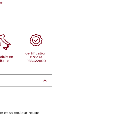
um
certification
oduit en
DNV et
Italie
FSSC22000
ue et sa couleur rouge