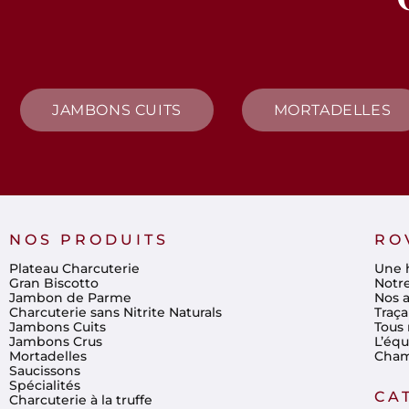
JAMBONS CUITS
MORTADELLES
NOS PRODUITS
RO
Plateau Charcuterie
Une h
Gran Biscotto
Notr
Jambon de Parme
Nos a
Charcuterie sans Nitrite Naturals
Traça
Jambons Cuits
Tous 
Jambons Crus
L’éq
Mortadelles
Cham
Saucissons
Spécialités
CA
Charcuterie à la truffe