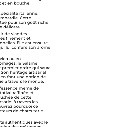
ez et en bouche.
écialité italienne,
Lombardie. Cette
utée pour son goût riche
e délicate.
tir de viandes
es finement et
nelles. Elle est ensuite
ui lui confère son arôme
dwich ou en
omages, le Salame
e premier ordre qui saura
. Son héritage artisanal
 en font une option de
ie à travers le monde.
 l’essence même de
tative raffinée et
ouchée de cette
oriel à travers les
couvrez pourquoi ce
ateurs de charcuterie
s authentiques avec le
 selon des méthodes