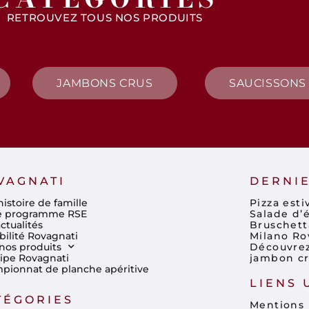
RETROUVEZ TOUS NOS PRODUITS
JAMBONS CRUS
SAUCISSONS
VAGNATI
DERNIE
istoire de famille
Pizza est
e programme RSE
Salade d’é
ctualités
Bruschett
bilité Rovagnati
Milano Ro
nos produits
Découvrez 
uipe Rovagnati
jambon cr
pionnat de planche apéritive
LIENS 
TÉGORIES
Mentions 