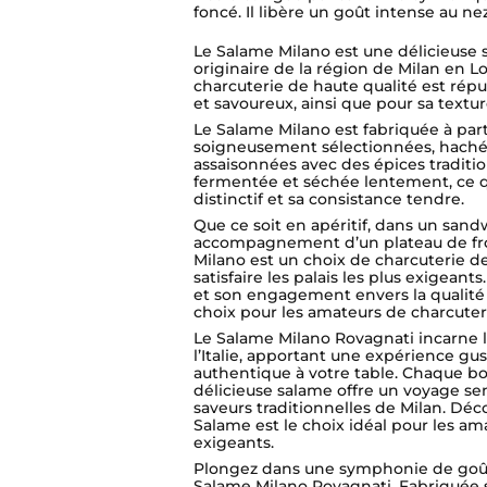
foncé. Il libère un goût intense au n
Le Salame Milano est une délicieuse sp
originaire de la région de Milan en 
charcuterie de haute qualité est rép
et savoureux, ainsi que pour sa textur
Le Salame Milano est fabriquée à par
soigneusement sélectionnées, haché
assaisonnées avec des épices tradition
fermentée et séchée lentement, ce q
distinctif et sa consistance tendre.
Que ce soit en apéritif, dans un san
accompagnement d’un plateau de fr
Milano est un choix de charcuterie d
satisfaire les palais les plus exigeants
et son engagement envers la qualité
choix pour les amateurs de charcuter
Le Salame Milano Rovagnati incarne
l’Italie, apportant une expérience gus
authentique à votre table. Chaque b
délicieuse salame offre un voyage sens
saveurs traditionnelles de Milan. Dé
Salame est le choix idéal pour les am
exigeants.
Plongez dans une symphonie de goût
Salame Milano Rovagnati. Fabriquée