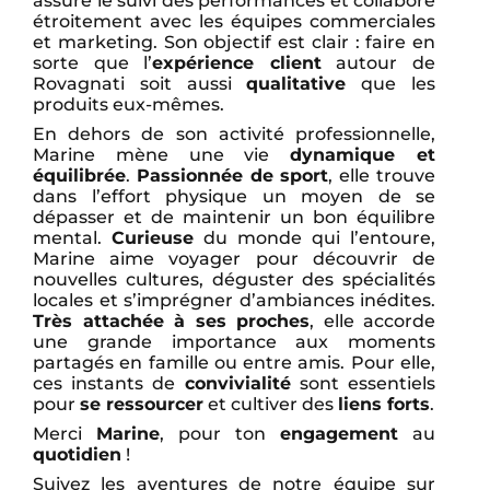
assure le suivi des performances et collabore
étroitement avec les équipes commerciales
et marketing. Son objectif est clair : faire en
sorte que l’
expérience client
autour de
Rovagnati soit aussi
qualitative
que les
produits eux-mêmes.
En dehors de son activité professionnelle,
Marine mène une vie
dynamique et
équilibrée
.
Passionnée de sport
, elle trouve
dans l’effort physique un moyen de se
dépasser et de maintenir un bon équilibre
mental.
Curieuse
du monde qui l’entoure,
Marine aime voyager pour découvrir de
nouvelles cultures, déguster des spécialités
locales et s’imprégner d’ambiances inédites.
Très attachée à ses proches
, elle accorde
une grande importance aux moments
partagés en famille ou entre amis. Pour elle,
ces instants de
convivialité
sont essentiels
pour
se ressourcer
et cultiver des
liens forts
.
Merci
Marine
, pour ton
engagement
au
quotidien
!
Suivez les aventures de notre équipe sur