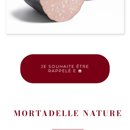
JE SOUHAITE ÊTRE
RAPPELÉ·E ☎️
MORTADELLE NATURE